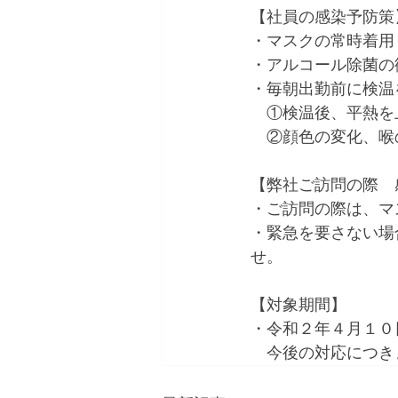
【社員の感染予防策
・マスクの常時着用
・アルコール除菌の
・毎朝出勤前に検温
　①検温後、平熱を
　②顔色の変化、喉
【弊社ご訪問の際　
・ご訪問の際は、マ
・緊急を要さない場
せ。
【対象期間】
・令和２年４月１０
　今後の対応につき