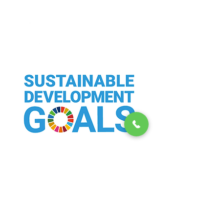
夏季休業日のお
年末年始の休業日のお知
らせ
有限会社梨本化成は持続可能な
開発目標（SDGs）を支援しています